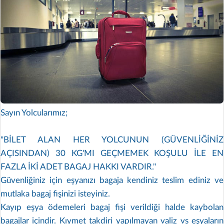
Sayın Yolcularımız;
"BİLET ALAN HER YOLCUNUN (GÜVENLİĞİNİZ
AÇISINDAN) 30 KG'MI GEÇMEMEK KOŞULU İLE EN
FAZLA İKİ ADET BAGAJ HAKKI VARDIR."
Güvenliğiniz için eşyanızı bagaja kendiniz teslim ediniz ve
mutlaka bagaj fişinizi isteyiniz.
Kayıp eşya ödemeleri bagaj fişi verildiği halde kaybolan
bagajlar içindir. Kıymet takdiri yapılmayan valiz vs eşyaların