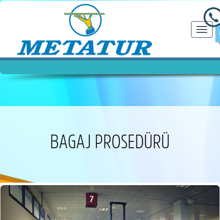
Navig
aç/kap
BAGAJ PROSEDÜRÜ